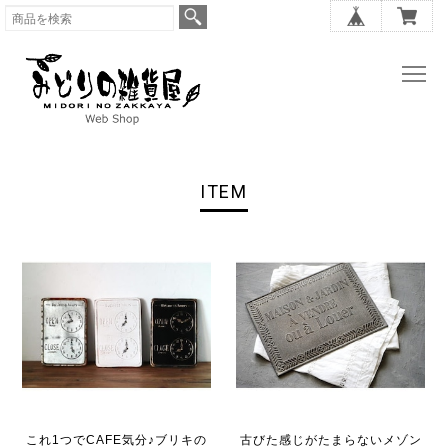
ITEM
これ1つでCAFE気分♪ブリキの
古びた感じがたまらないメゾン