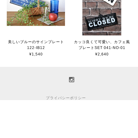
美しいブルーのサインプレート
カッコ良くて可愛い、カフェ風
122-IB12
プレートSET 041-NO-01
¥1,540
¥2,640
プライバシーポリシー
特定商取引法に基づく表記
© 2020 みどりの雑貨屋 All Rights Reserved.
※当サイトのテキスト・画像等すべての転載転用、商用販売を固く禁じます。
有限会社ノア
※「みどりの雑貨屋」は
が運営しています。
有限会社FK NET
※「みどりの雑貨屋 Web Shop」は
が運営しています。