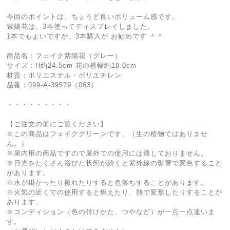
今回のポイントは、ちょうど良いボリューム感です。
紫陽花は、3本使ってディスプレイしました。
1本でもよいですが、3本購入が お勧めです ＾＾
商品名：フェイク紫陽花（グレー）
サイズ：H約24.5cm 花の横幅約10.0cm
材質：ポリエステル・ポリエチレン
品番：099-A-39579（063）
・・・・・・・・・
【ご注文の前にご覧ください】
※この商品はフェイクグリーンです。（生の植物ではありませ
ん。）
※屋内用の商品ですので屋外での使用には適しておりません。
※日光をたくさん浴びた状態が続くと紫外線の影響で変色すること
があります。
※水が掛かったり擦れたりすると色落ちすることがあります。
※火気の近くでの使用すると燃えたり、熱で変形したりすることが
あります。
※コンディション（色の付けかた、つやなど）が一点一点違いま
す。