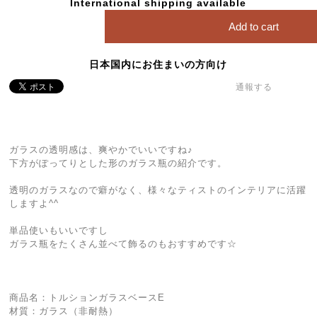
International shipping available
Add to cart
日本国内にお住まいの方向け
通報する
ガラスの透明感は、爽やかでいいですね♪
下方がぽってりとした形のガラス瓶の紹介です。
透明のガラスなので癖がなく、様々なティストのインテリアに活躍
しますよ^^
単品使いもいいですし
ガラス瓶をたくさん並べて飾るのもおすすめです☆
商品名：トルションガラスベースE
材質：ガラス（非耐熱）