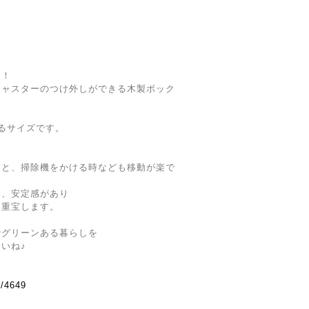
リ！
キャスターのつけ外しができる木製ボック
るサイズです。
ると、掃除機をかける時なども移動が楽で
と、安定感があり
に重宝します。
でグリーンある暮らしを
いね♪
m/4649