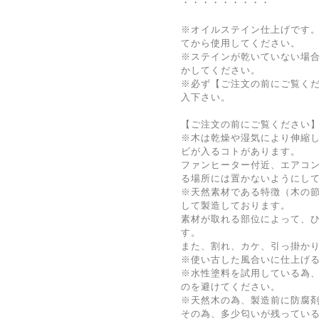
・・・・・・・・・
※オイルステイン仕上げです
てから使用してください。
※ステインが乾いていない場
かしてください。
※必ず【ご注文の前にご覧く
入下さい。
【ご注文の前にご覧ください
※木は乾燥や湿気により伸縮
ビが入るコトがあります。
ファンヒーター付近、エアコ
る場所には置かないようにし
※天然素材である特徴（木の
して製造しております。
素材が取れる部位によって、
す。
また、割れ、カケ、引っ掛か
※使い古した風合いに仕上げ
※水性塗料を試用している為
のを避けてください。
※天然木の為、製造前に防腐
その為、多少匂いが残ってい