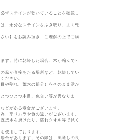
。必ずステインが乾いていることを確認し
合は、余分なステインをふき取り、よく乾
ださい】をお読み頂き、ご理解の上でご購
】
します。特に乾燥した場合、木が縮んでヒ
ンの風が直接あたる場所など、乾燥してい
てください。
節目や割れ、荒木の部分）をそのまま活か
ひとつひとつ木目、色合い等が異なりま
りなどがある場合がございます。
る為、塗りムラや色の違いがございます。
、直接水を掛けたり、濡れタオル等で拭く
剤を使用しております。
る場合があります。その際は、風通しの良